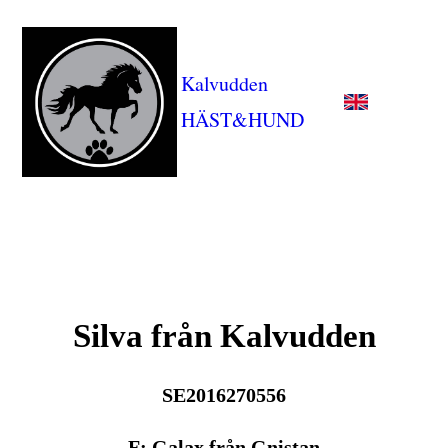
Kalvudden
HÄST&HUND
Silva från Kalvudden
SE2016270556
F: Galax från Gnistan