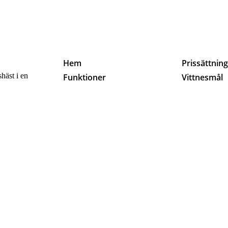
Hem
Prissättnin
häst i en
Funktioner
Vittnesmål