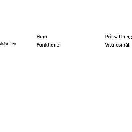
Hem
Prissättnin
häst i en
Funktioner
Vittnesmål