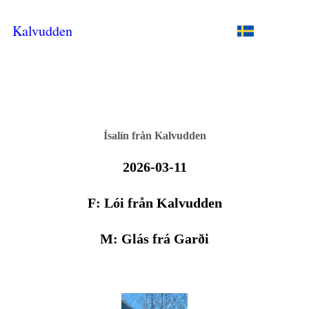
Kalvudden
Ísalín
från Kalvudden
2026-03-11
F: Lói från Kalvudden
M: Glás frá Garði