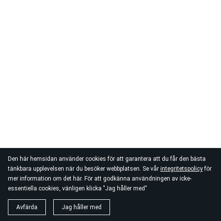
Den här hemsidan använder cookies för att garantera att du får den bästa
tänkbara upplevelsen när du besöker webbplatsen. Se vår
integritetspolicy
för
mer information om det här. För att godkänna användningen av icke-
essentiella cookies, vänligen klicka "Jag håller med"
Avfärda
Jag håller med