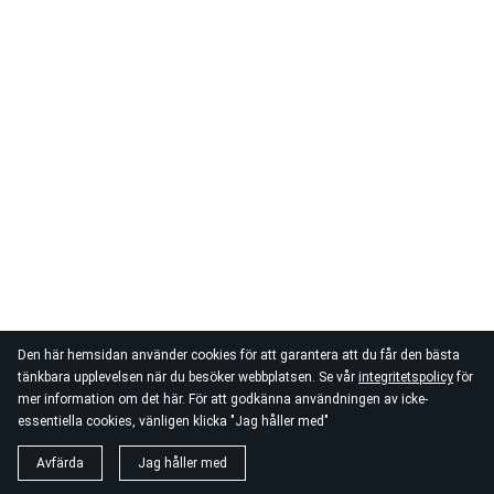
Den här hemsidan använder cookies för att garantera att du får den bästa
tänkbara upplevelsen när du besöker webbplatsen. Se vår
integritetspolicy
för
mer information om det här. För att godkänna användningen av icke-
essentiella cookies, vänligen klicka "Jag håller med"
Avfärda
Jag håller med