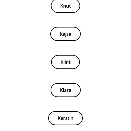
Knut
Kajsa
Klint
Klara
Kerstin