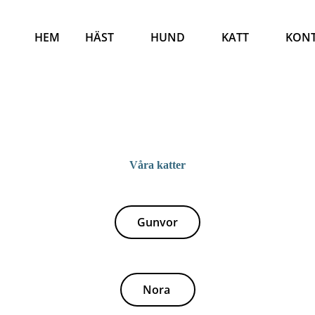
HEM
HÄST
HUND
KATT
KON
Våra katter
Gunvor
Nora