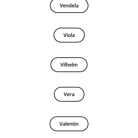
Vendela
Viola
Vilhelm
Vera
Valentin