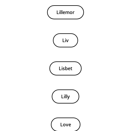
Lillemor
Liv
Lisbet
Lilly
Love