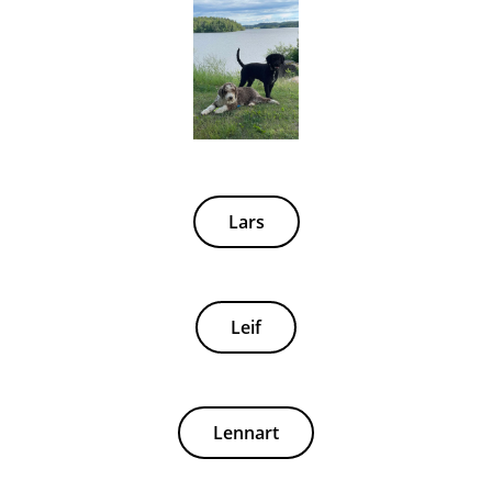
Lars
Leif
Lennart