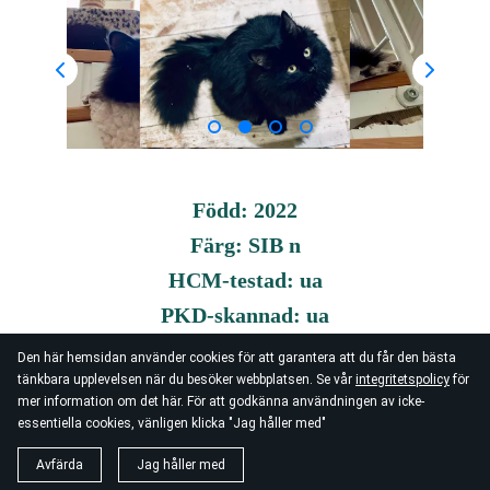
Född: 2022
Färg: SIB n
HCM-testad: ua
PKD-skannad: ua
Blodgrupp: A
Den här hemsidan använder cookies för att garantera att du får den bästa
tänkbara upplevelsen när du besöker webbplatsen. Se vår
integritetspolicy
för
mer information om det här. För att godkänna användningen av icke-
essentiella cookies, vänligen klicka "Jag håller med"
Avfärda
Jag håller med