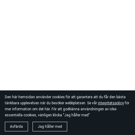
Den här hemsidan använder cookies för att garantera att du får den bästa
tänkbara upplevelsen när du besöker webbplatsen. Se vår
integritetspolicy
för
mer information om det här. För att godkänna användningen av icke-
essentiella cookies, vänligen klicka "Jag håller med"
Avfärda
Jag håller med