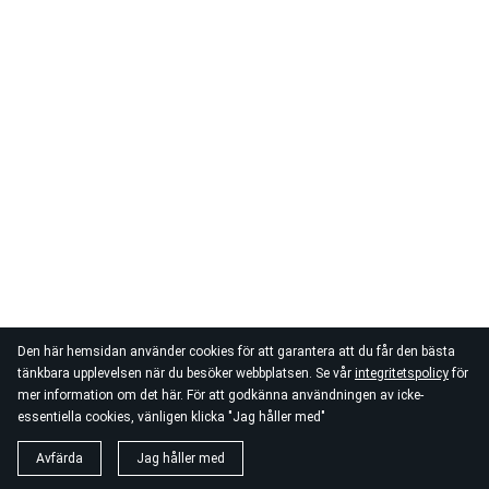
Den här hemsidan använder cookies för att garantera att du får den bästa
tänkbara upplevelsen när du besöker webbplatsen. Se vår
integritetspolicy
för
mer information om det här. För att godkänna användningen av icke-
essentiella cookies, vänligen klicka "Jag håller med"
Avfärda
Jag håller med