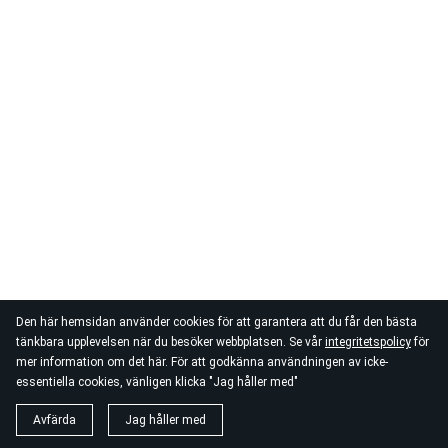
Den här hemsidan använder cookies för att garantera att du får den bästa
tänkbara upplevelsen när du besöker webbplatsen. Se vår
integritetspolicy
för
mer information om det här. För att godkänna användningen av icke-
essentiella cookies, vänligen klicka "Jag håller med"
Avfärda
Jag håller med