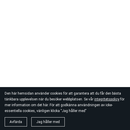
Den här hemsidan använder cookies för att garantera att du får den bästa
tänkbara upplevelsen när du besöker webbplatsen. Se vår
integritetspolicy
för
mer information om det här. För att godkänna användningen av icke-
essentiella cookies, vänligen klicka "Jag håller med"
Avfärda
Jag håller med